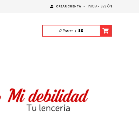
CREAR CUENTA
-
INICIAR SESIÓN
0
Items
|
$0